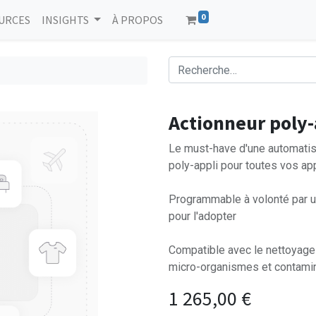
0
URCES
INSIGHTS
À PROPOS
Actionneur poly-
Le must-have d'une automatis
poly-appli pour toutes vos ap
Programmable à volonté par un
pour l'adopter
Compatible avec le nettoyage 
micro-organismes et contamin
1 265,00
€