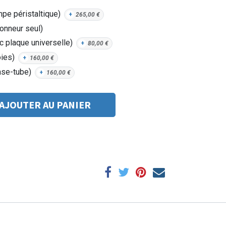
pe péristaltique)
+
265,00
€
ionneur seul)
c plaque universelle)
+
80,00
€
oies)
+
160,00
€
ase-tube)
+
160,00
€
AJOUTER AU PANIER