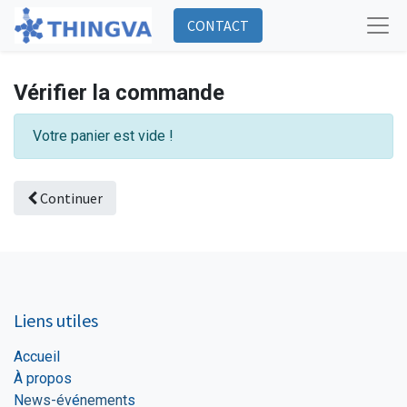
CONTACT
Vérifier la commande
Votre panier est vide !
Continuer
Liens utiles
Accueil
À propos
N
ews-év
é
nement
s