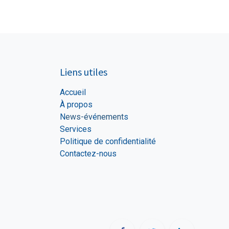
Liens utiles
Accueil
À propos
N
ews-év
é
nement
s
Services
Politique de confidentialité
Contactez-nous