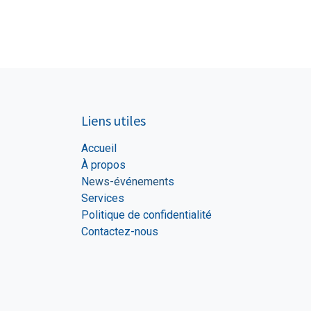
Liens utiles
Accueil
À propos
N
ews-év
é
nement
s
Services
Politique de confidentialité
Contactez-nous