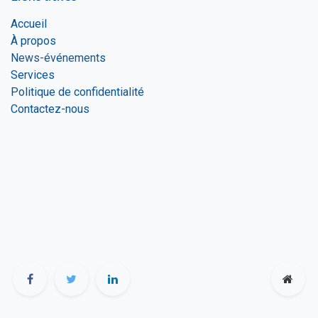
Accueil
À propos
N
ews-év
é
nement
s
Services
Politique de confidentialité
Contactez-nous